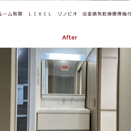
ルーム取替 ＬＩＸＩＬ リノビオ 浴室換気乾燥暖房機
After