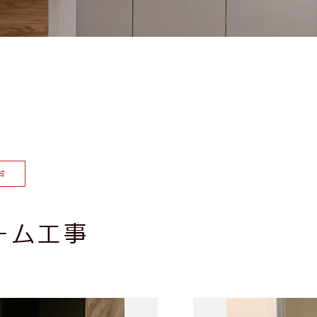
台
ーム工事