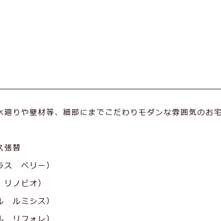
水廻りや壁材等、細部にまでこだわりモダンな雰囲気のお
ス張替
ラス ベリー）
 リノビオ）
ル ルミシス）
ル リフォレ）