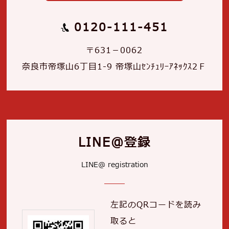
0120-111-451
〒631－0062
奈良市帝塚山6丁目1-9 帝塚山ｾﾝﾁｭﾘｰｱﾈｯｸｽ2Ｆ
LINE＠登録
LINE@ registration
左記のQRコードを読み
取ると