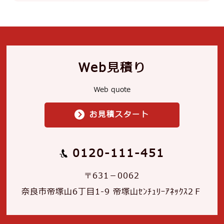
Web見積り
Web quote
お見積スタート
0120-111-451
〒631－0062
奈良市帝塚山6丁目1-9 帝塚山ｾﾝﾁｭﾘｰｱﾈｯｸｽ2Ｆ